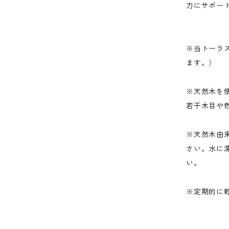
力にサポー
※当トーラ
ます。）
※天然木を
若干木目や
※天然木由
さい。水に
い。
※定期的に