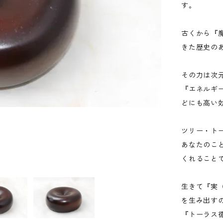
す。
古くから『
きた歴史の
その力は次
『エネルギ
どにも高い
ツリー・ト
あなたのこ
くれること
生きて『実
を生み出す
『トーラス