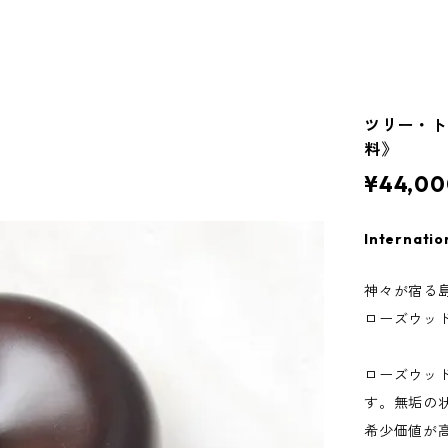
ツリー・ト
料》
¥44,00
Internatio
神々が宿る
ローズウッ
ローズウッ
す。無垢の
希少価値が