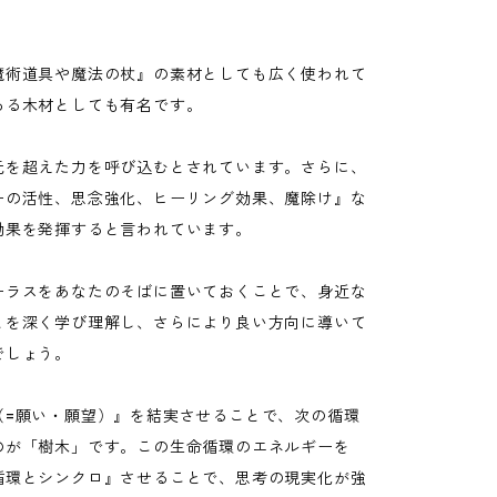
魔術道具や魔法の杖』の素材としても広く使われて
ある木材としても有名です。
元を超えた力を呼び込むとされています。さらに、
ーの活性、思念強化、ヒーリング効果、魔除け』な
効果を発揮すると言われています。
ーラスをあなたのそばに置いておくことで、身近な
とを深く学び理解し、さらにより良い方向に導いて
でしょう。
（=願い・願望）』を結実させることで、次の循環
のが「樹木」です。この生命循環のエネルギーを
循環とシンクロ』させることで、思考の現実化が強