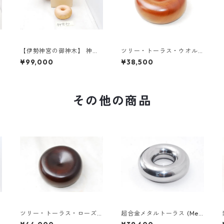
【伊勢神宮の御神木】 神宮
ツリー・トーラス・ウオル
杉のトーラス 《送料無料》
ナット（バリ島産）《送料
¥99,000
¥38,500
無料》
その他の商品
ツリー・トーラス・ローズ
超合金メタルトーラス (Met
ウッド（バリ島産）《送料
al Torus) タングステンカー