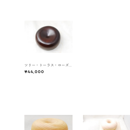
ツリー・トーラス・ローズ
ウッド（バリ島産）《送料
¥44,000
無料》