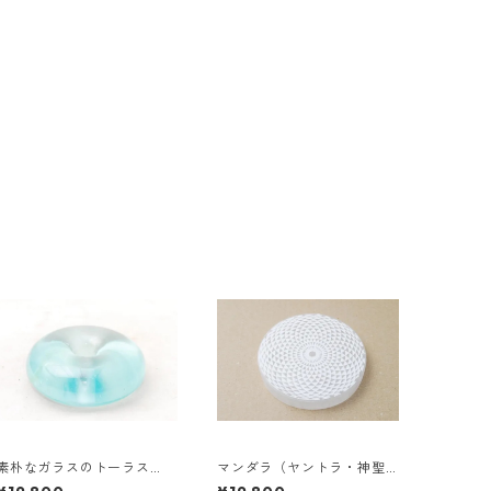
素朴なガラスのトーラス
マンダラ（ヤントラ・神聖
（バリ島産）《送料無料》
幾何学）セレナイトクリス