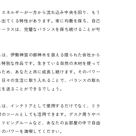
、エネルギーが一方から流れ込み中央を回り、もう
ら出てくる特性があります。常に均衡を保ち、自己
トーラスは、完璧なバランスを保ち続けることが可
スは、伊勢神宮の御神木を扱える限られた会社から
た特別な作品です。生きている自然の木材を使って
るため、あなたと共に成長し続けます。そのパワー
、日々の生活に取り入れることで、バランスの取れ
生を送ることができるでしょう。
スは、インテリアとして使用するだけでなく、リラ
想のツールとしても活用できます。デスク周りやベ
、リビングルームなど、あなたのお部屋の中で自由
そのパワーを満喫してください。