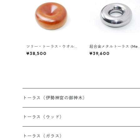
ツリー・トーラス・ウオル
超合金メタルトーラス (Met
ナット（バリ島産）《送料
al Torus) タングステンカー
¥38,500
¥39,600
無料》
バイド ミニオブジェ（瞑想
にも）《送料無料》
トーラス（伊勢神宮の御神木）
トーラス（ウッド）
トーラス（ガラス）