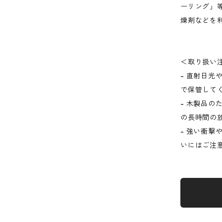
ーリング」
燥剤などを
＜取り扱い
- 直射日
で保管して
- 木製品
の長時間の
- 強い衝
いにはご注