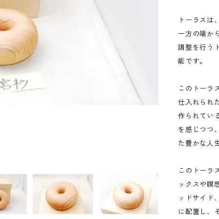
トーラスは
一方の端か
調整を行う
能です。
このトーラ
仕入れられ
作られてい
を感じつつ
た豊かな人
このトーラ
ックスや瞑
ッドサイド
に配置し、