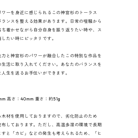
パワーを身近に感じられるこの神宮杉のトーラス
バランスを整える効果があります。日常の喧騒から
落ち着かせながら自分自身を振り返りたい時や、ス
消したい時にピッタリです。
魅力と神宮杉のパワーが融合したこの特別な作品を
の生活に取り入れてください。あなたのバランスを
な人生を送るお手伝いができます。
m 高さ：40mm 重さ：約51g
る木材を使用しておりますので、劣化防止のため
塗布しております。ただし、高温多湿の環境で長期
ますと「カビ」などの発生も考えられるため、「ヒ