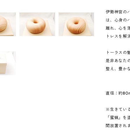
伊勢神宮の
は、心身の
離れ、心を
トレスを解
トーラスの
是非あなた
整え、豊か
直径：約80m
※生きてい
「蜜蝋」を
間放置され