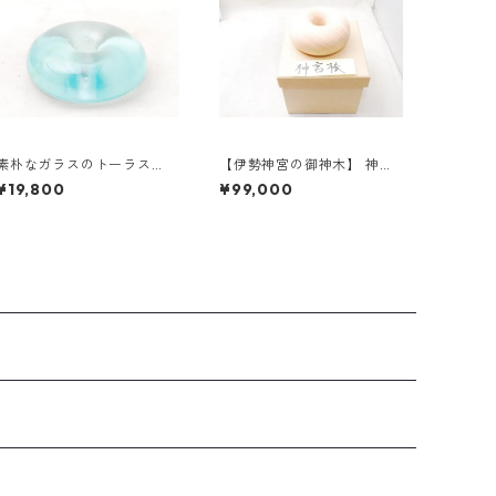
素朴なガラスのトーラス
【伊勢神宮の御神木】 神宮
（バリ島産）《送料無料》
檜のトーラス 《送料無料》
¥19,800
¥99,000